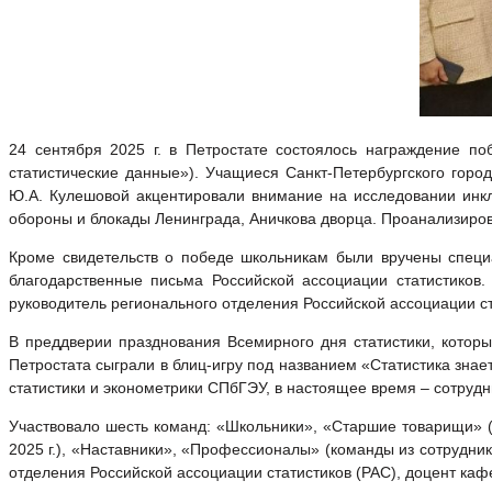
24 сентября 2025 г. в Петростате состоялось награждение п
статистические данные»). Учащиеся Санкт-Петербургского горо
Ю.А. Кулешовой акцентировали внимание на исследовании инкл
обороны и блокады Ленинграда, Аничкова дворца. Проанализиров
Кроме свидетельств о победе школьникам были вручены специа
благодарственные письма Российской ассоциации статистиков
руководитель регионального отделения Российской ассоциации с
В преддверии празднования Всемирного дня статистики, которы
Петростата сыграли в блиц-игру под названием «Статистика зна
статистики и эконометрики СПбГЭУ, в настоящее время – сотруд
Участвовало шесть команд: «Школьники», «Старшие товарищи» 
2025 г.), «Наставники», «Профессионалы» (команды из сотрудни
отделения Российской ассоциации статистиков (РАС), доцент ка