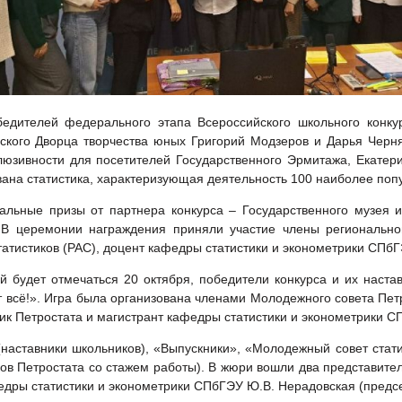
обедителей федерального этапа Всероссийского школьного конку
дского Дворца творчества юных Григорий Модзеров и Дарья Черн
юзивности для посетителей Государственного Эрмитажа, Екатери
ана статистика, характеризующая деятельность 100 наиболее попу
льные призы от партнера конкурса – Государственного музея из
. В церемонии награждения приняли участие члены региональн
татистиков (РАС), доцент кафедры статистики и эконометрики СПб
й будет отмечаться 20 октября, победители конкурса и их наст
ет всё!». Игра была организована членами Молодежного совета Пе
ник Петростата и магистрант кафедры статистики и эконометрики 
(наставники школьников), «Выпускники», «Молодежный совет стат
ков Петростата со стажем работы). В жюри вошли два представите
федры статистики и эконометрики СПбГЭУ Ю.В. Нерадовская (предс