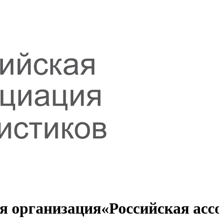
я организация
«Российская асс