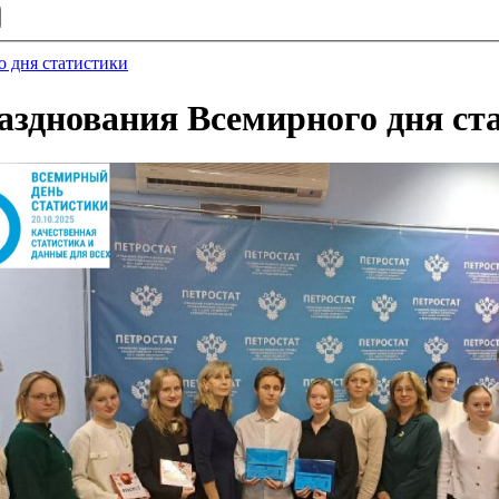
о дня статистики
разднования Всемирного дня ст