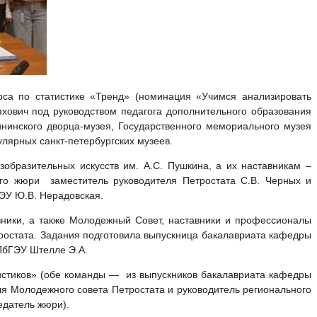
рса по статистике «Тренд» (номинация «Учимся анализировать
яхович под руководством педагога дополнительного образования
нинского дворца-музея, Государственного мемориального музея
лярных санкт-петербургских музеев.
образительных искусств им. А.С. Пушкина, а их наставникам –
ого жюри заместитель руководителя Петростата С.В. Черных и
ГЭУ Ю.В. Нерадовская.
авники, а также Молодежный Совет, наставники и профессионалы
тростата. Задания подготовила выпускница бакалавриата кафедры
СПбГЭУ Штелле Э.А.
истиков» (обе команды — из выпускников бакалавриата кафедры
ля Молодежного совета Петростата и руководитель регионального
едатель жюри).