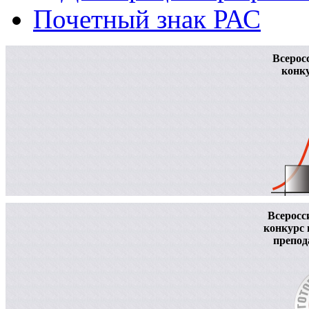
Почетный знак РАС
Всерос
конку
Всеросс
конкурс
препод