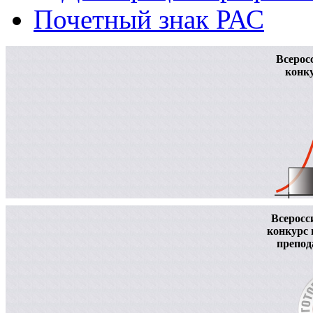
Почетный знак РАС
Всерос
конку
Всеросс
конкурс
препод